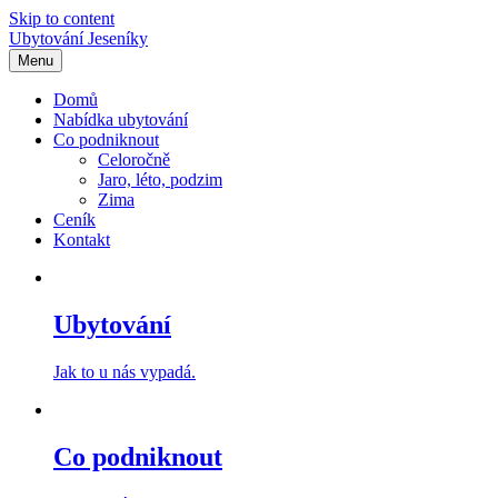
Skip to content
Ubytování Jeseníky
Menu
Domů
Nabídka ubytování
Co podniknout
Celoročně
Jaro, léto, podzim
Zima
Ceník
Kontakt
Ubytování
Jak to u nás vypadá.
Co podniknout